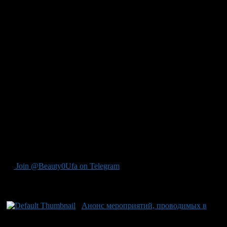
здоровый образ жизни «Живите здорово!» Начало в 16.00.
1 июня в ДК «Заря» поселка Новые Черкассы пройдет
концерт с участием детских коллективов « В гостях у сказки».
Начало в 18.00.
4-6 июня в спортивно-оздоровительном лагере «Росинка»
пройдут военные сборы учащихся старших классов.
4 июня в школах района состоится торжественное открытие
пришкольных центров дневного пребывания.
5 июня 2012 года с 12.00 до 13.00 «прямой провод» проведет
начальник отдела по учету и оформлению жилья
Администрации Орджоникидзевского района городского
округа город Уфа РБ Лукманова Анастасия Александровна по
телефону 242-33-37.
Join @Beauty0Ufa on Telegram
Рекомендуем почитать:
Анонс мероприятий, проводимых в