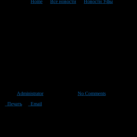
You are here:
Home
>
Все новости
>
Новости Уфы
>
Текущая статья
Анонс мероприятий,
проводимых в
Орджоникидзевском районе
городского округа город Уфа
Республики Башкортостан с
28 мая по 6 июня 2012 г.
Автор
Administrator
/ 25.05.2012 /
No Comments
Печать
Email
28 мая в Администрации района пройдет торжественное
собрание, посвященное празднованию Дня российского
предпринимательства. Начало в 17.00.
30 мая 2012 года с 12.00 до 13.00 «прямой провод» проведет