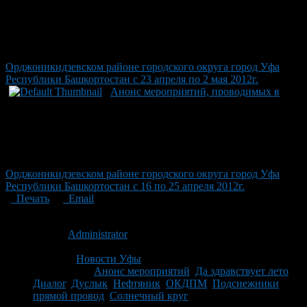
Орджоникидзевском районе городского округа город Уфа
Республики Башкортостан с 23 апреля по 2 мая 2012г.
Анонс мероприятий, проводимых в
Орджоникидзевском районе городского округа город Уфа
Республики Башкортостан с 16 по 25 апреля 2012г.
Печать
Email
Опубликовано: 14 лет назад на 25.05.2012
Автор:
Administrator
Последнее изминение 25 мая, 2012 @ 3:17 пп
Рубрики
Новости Уфы
Tagged With:
Анонс мероприятий
,
Да здравствует лето
,
Диалог
,
Дуслык
,
Нефтяник
,
ОКДПМ
,
Подснежники
,
прямой провод
,
Солнечный круг