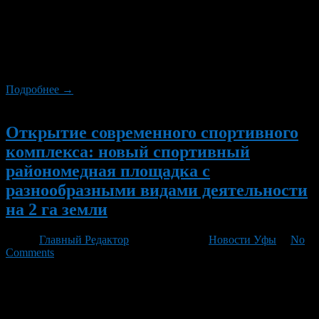
В деревне Базанчатово торжественно открылась мечеть
«Фатиха». Об этом с гордостью поделился в своих
социальных сетях глава Аскинского района Башкирии Динис
Юсупов. Церемонию открытия посетили местные жители,
духовные лица и депутаты Госсобрания — Курултая
Республики Башкортостан.
Подробнее →
Новый
Открытие современного спортивного
комплекса: новый спортивный
райономедная площадка с
разнообразными видами деятельности
на 2 га земли
Автор
Главный Редактор
/ 08.08.2026 /
Новости Уфы
/
No
Comments
8 августа торжественно открылся современный спортивный
комплекс в честь празднования Всероссийского дня
физкультурника и спортивного фестиваля „Сила. Единство.
Семья“. Новый стадион представляет собой важную