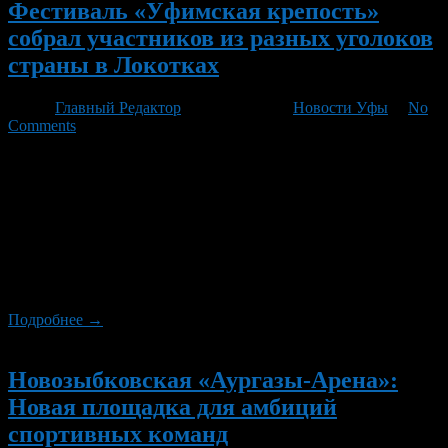
Фестиваль «Уфимская крепость»
собрал участников из разных уголоков
страны в Локотках
Автор
Главный Редактор
/ 08.08.2026 /
Новости Уфы
/
No
Comments
8 августа в деревне Локотки на территории культурно-
исторического комплекса состоялся традиционный летний
фестиваль «Уфимская крепость». Мероприятие было
приурочено к Году единства народов России и Году большой
семьи в Республике Башкортостан. В этот день разные
поколения и народы собрались вместе, чтобы отметить
единство и любовь к Родине через семейные ценности и
уважение к традициям. Среди почетных […]
Подробнее →
Новый
Новозыбковская «Аургазы-Арена»:
Новая площадка для амбиций
спортивных команд