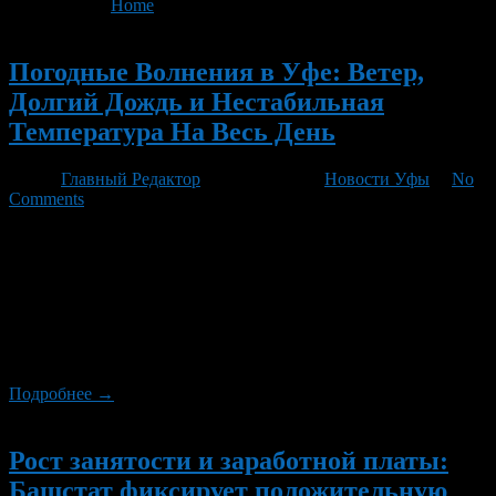
You are here:
Home
>
Articles by Главный Редактор
- Page 2
Новый
Погодные Волнения в Уфе: Ветер,
Долгий Дождь и Нестабильная
Температура На Весь День
Автор
Главный Редактор
/ 09.08.2026 /
Новости Уфы
/
No
Comments
Сегодня уфимцы встретят прохладный и ветреный день с
дождём. В течение дня температура поднимется до +21
градуса, но ветер будет давать ощутимую разницу в +19
градусов. Дождь начнется утром и продолжит идти почти весь
день. Утром, примерно к 8-9 часам, воздух прогреется до +16
градусов, влажность составит около 74%. Небо будет
пасмурным с редкими прояснениями. […]
Подробнее →
Новый
Рост занятости и заработной платы:
Башстат фиксирует положительную