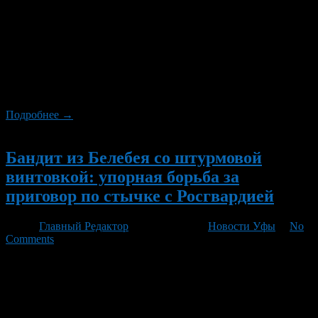
В регионе действует режим «Беспилотная опасность» по
сообщению от Госкомитета РБ по ЧС. В аэропорту Уфа
введены временные ограничения на приёмы и отправку
воздушных судов. Будьте внимательны — так подчёркивает
ведомство, заботясь о безопасности жителей Башкирии.
Дополнительные рекомендации о действиях в ситуациях с
беспилотниками доступны на [BeautyUfa.ru].
Подробнее →
Новый
Бандит из Белебея со штурмовой
винтовкой: упорная борьба за
приговор по стычке с Росгвардией
Автор
Главный Редактор
/ 09.08.2026 /
Новости Уфы
/
No
Comments
Бандит из Белебея с автоматом: борьба за смягчение
приговора В июле 2025 года полиция по всему городу искала
мужчину, который угрожал автоматом сотрудникам
Росгвардии после стычки в парке. Этот персонаж —
известный местный житель Александр «Золотой»,