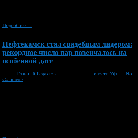
получивший несколько тюремных сроков и уже на тот момент
имеющий репутацию злостного рецидивиста. За последнее
преступление его приговорили к […]
Подробнее →
Новый
Нефтекамск стал свадебным лидером:
рекордное число пар повенчалось на
особенной дате
Автор
Главный Редактор
/ 08.08.2026 /
Новости Уфы
/
No
Comments
По информации от городского главы Эльдара Валидова,
Нефтекамск на фоне других городов стал лидером по
количеству свадеб: именно 29 молодых пар выбрали для
свадьбы особенную дату — 8 августа. Этот праздник брачных
уз в местном ЗАГСе принял невиданные масштабы и
превзошел даже традиционные показатели Дня семьи, любви
и верности Башкирии, где традиционно зарегистрировано
около 160 […]