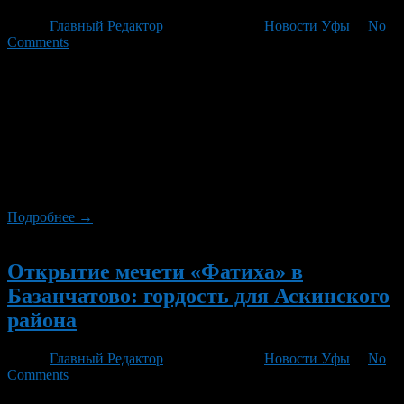
Автор
Главный Редактор
/ 08.08.2026 /
Новости Уфы
/
No
Comments
Капитан команды «Аургазы» Норайр Караханян уверен, что
новейший стадион «Аургазы-Арена» откроет для клуба новые
профессиональные горизонты. Стадион, расположенный в
селе Толбазы Аургазинского района, стал местом
торжественного открытия 8 августа. Этот день также был
отмечен как часть празднования Всероссийского дня
физкультурника и спортивного фестиваля «Сила. Единство.
Семья».
Подробнее →
Новый
Открытие мечети «Фатиха» в
Базанчатово: гордость для Аскинского
района
Автор
Главный Редактор
/ 08.08.2026 /
Новости Уфы
/
No
Comments