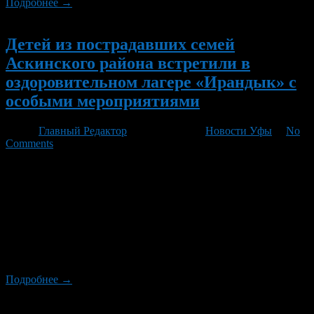
Подробнее →
Новый
Детей из пострадавших семей
Аскинского района встретили в
оздоровительном лагере «Ирандык» с
особыми мероприятиями
Автор
Главный Редактор
/ 08.08.2026 /
Новости Уфы
/
No
Comments
Дети из семей, чьи дома пострадали от паводка в Аскинском
районе, теперь находятся на оздоровительном отдыхе в лагере
«Ирандык». Там для ребят организованы разнообразные
мероприятия и досуг, сообщили представители
муниципалитета под руководством Диниса Юсупова.
Напоминаем, что незадолгоцем также отмечена трудовая
доблесть фельдшеров ФАПа, которые были на дежурстве во
время паводка.
Подробнее →
Новый