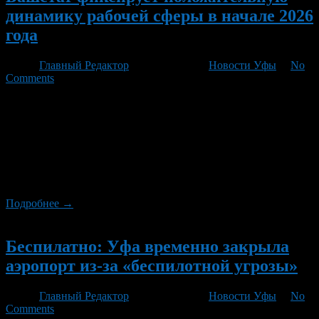
динамику рабочей сферы в начале 2026
года
Автор
Главный Редактор
/ 09.08.2026 /
Новости Уфы
/
No
Comments
По данным Башстата, численность рабочей силы возрастной
группы от 15 лет и старше составила почти 1,951 млн человек
в период с марта по май 2026 года. Из них заняты
экономической деятельностью 1,920 млн или 98,4%. В статусе
безработных оказались около 30,6 тысяч (1,6%), которые не
имели работы и активно искали её без промедления. Отметим
рост […]
Подробнее →
Новый
Беспилатно: Уфа временно закрыла
аэропорт из-за «беспилотной угрозы»
Автор
Главный Редактор
/ 09.08.2026 /
Новости Уфы
/
No
Comments