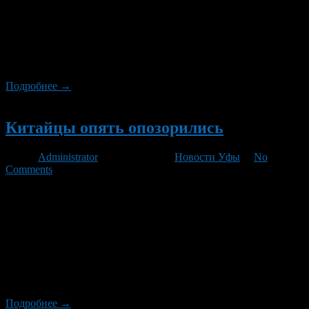
пришли к выводу, что доехать до дачи, находящейся в 50
километров от Москвы, на личном автомобиле выходит
дешевле, чем проделать тот же путь на общественном
транспорте. Причем, даже если ехать одному на престижной
иномарке, все равно выходит дешевле сообщает «Российская
газета».
Подробнее →
Новый
Китайцы опять опозорились
Автор
Administrator
/ 24.11.2010 /
Новости Уфы
/
No
Comments
Независимая организация EuroNCAP опубликовала сегодня
результаты новой масштабной серии краш-тестов, в которой
приняли участие сразу 15 новых моделей. И, по словам
экспертов, им очень приятно, что сразу десять машин
получили максимальные пять звезд. Безопасными признаны
следующие автомобили: Audi A1, Mini Countryman, Citroen C4,
Ford C-MAX (и Grand C-MAX), Hyundai ix35, Kia Sportage, Kia
Venga, Opel […]
Подробнее →