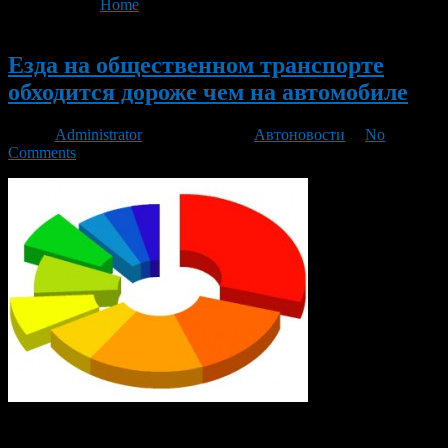
You are here:
Home
>
'Volkswagen Passat'
Новый
Езда на общественном транспорте
обходится дороже чем на автомобиле
Автор
Administrator
/ 19.07.2013 /
Автоновости
/
No
Comments
Путем несложное вычислений, эксперты из «Финэкспертизы»