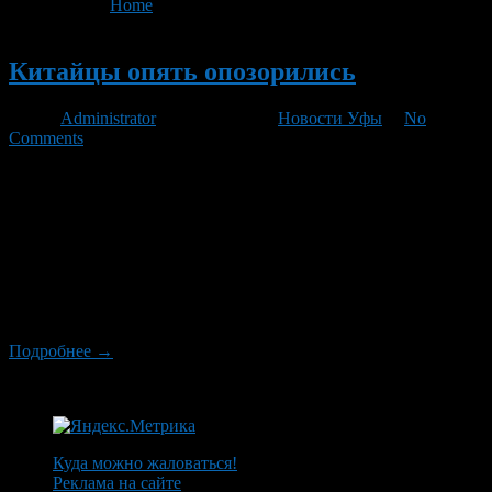
You are here:
Home
>
'Volkswagen Amarok'
Новый
Китайцы опять опозорились
Автор
Administrator
/ 24.11.2010 /
Новости Уфы
/
No
Comments
Независимая организация EuroNCAP опубликовала сегодня
результаты новой масштабной серии краш-тестов, в которой
приняли участие сразу 15 новых моделей. И, по словам
экспертов, им очень приятно, что сразу десять машин
получили максимальные пять звезд. Безопасными признаны
следующие автомобили: Audi A1, Mini Countryman, Citroen C4,
Ford C-MAX (и Grand C-MAX), Hyundai ix35, Kia Sportage, Kia
Venga, Opel […]
Подробнее →
Куда можно жаловаться!
Реклама на сайте