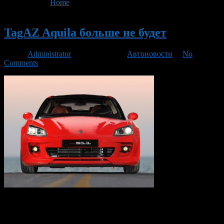
You are here:
Home
>
'TagAZ Aquila'
Новый
TagAZ Aquila больше не будет
Автор
Administrator
/ 05.02.2014 /
Автоновости
/
No
Comments
Сегодня пришло печальное известие Арбитражный суд
Ростовской области признал банкротом Таганрогский
автозавод. Сейчас на заводе назначен конкурсный