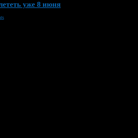
лететь уже 8 июня
ts
рейсы из Уфы в Симферополь. Такая информация приведена на с
ий ТУ-204.