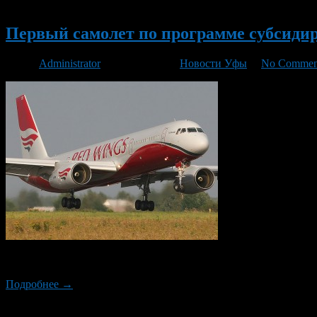
Новый
Первый самолет по программе субсиди
Автор
Administrator
/ 10.06.2014 /
Новости Уфы
/
No Commen
В прошедшее воскресенье, 8 июня, из Уфы в Симферополь отп
Подробнее →
Новый