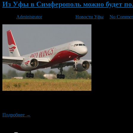
Из Уфы в Симферополь можно будет по
Автор
Administrator
/ 27.05.2014 /
Новости Уфы
/
No Commen
С 8 июня 2014 года компания RedWings открывает регулярные 
пятницу и воскресенье. Перевозить пассажиров будет Российск
Подробнее →