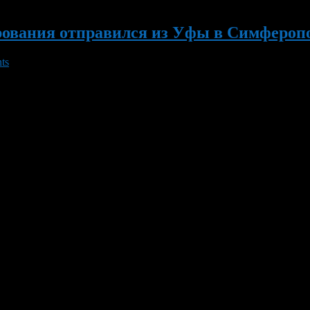
рования отправился из Уфы в Симфероп
ts
равился первый самолет компании RedWings.