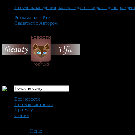
Перечень заведений, которые дают скидки в день рожден
Реклама на сайте
Связаться с Автором
Sunday August 9th, 2026
Только самые интересные новости города Уфа
Все новости
Про Башкортостан
Про Уфу
Статьи
Loading...
You are here:
Home
>
'RedWings'