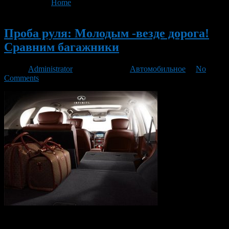
You are here:
Home
>
'infiniti'
Новый
Проба руля: Молодым -везде дорога!
Сравним багажники
Автор
Administrator
/ 10.05.2016 /
Автомобильное
/
No
Comments
Range rover evoque отсек в ranger rover, как и весь автомобиль,