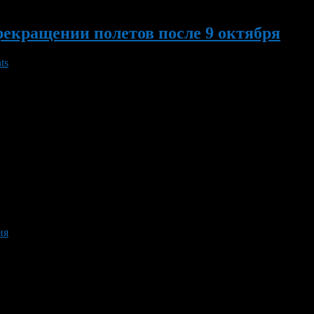
екращении полетов после 9 октября
ts
тей после 9 октября прекратит выполнение полетов. В частност
еятельности с целью полного выполнения своих обязательств п
билеты. Данное решение, несмотря на […]
ия