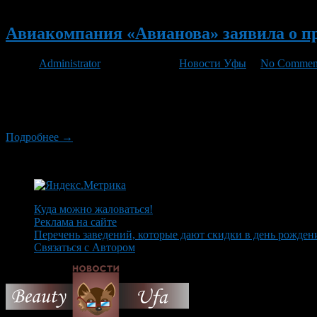
Новый
Авиакомпания «Авианова» заявила о пр
Автор
Administrator
/ 04.10.2011 /
Новости Уфы
/
No Commen
Авиакомпания «Авианова» из-за серьезных финансовых труднос
объявила о решении продолжить осуществление операционной д
9 октября включительно) и возврат средств за приобретенные 
Подробнее →
Куда можно жаловаться!
Реклама на сайте
Перечень заведений, которые дают скидки в день рожден
Связаться с Автором