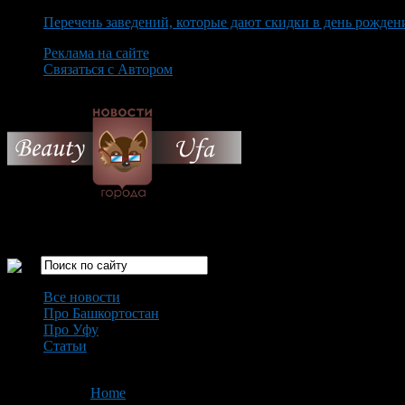
Перечень заведений, которые дают скидки в день рожден
Реклама на сайте
Связаться с Автором
Friday August 7th, 2026
Только самые интересные новости города Уфа
Все новости
Про Башкортостан
Про Уфу
Статьи
Loading...
You are here:
Home
>
'Indigo Partners LLC'