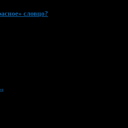
расное» словцо?
равда! Более того, многие матерные слова переведены на иност
появятся. Не случайно и то, что ни один великий русский писате
ия