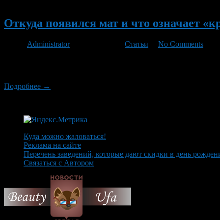
Новый
Откуда появился мат и что означает «к
Автор
Administrator
/ 29.01.2012 /
Статьи
/
No Comments
И какой же русский не выражается «красным» словцом? И это п
русскому мату в иностранных языках нет и вряд-ли когда-либо 
Подробнее →
Куда можно жаловаться!
Реклама на сайте
Перечень заведений, которые дают скидки в день рожден
Связаться с Автором