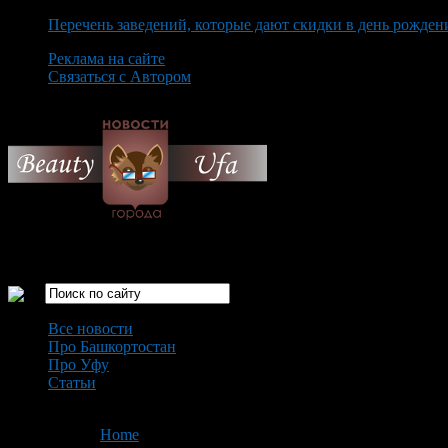
Перечень заведений, которые дают скидки в день рожден
Реклама на сайте
Связаться с Автором
Saturday August 8th, 2026
Только самые интересные новости города Уфа
Все новости
Про Башкортостан
Про Уфу
Статьи
Loading...
You are here:
Home
>
'ėriukas'