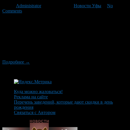
Автор
Administrator
/ 21.02.2012 /
Новости Уфы
/
No
Comments
Уфимец Алексей Базлов попал на своей «Октавии» в не
совсем обычную переделку. Обычная поездка по городу
закончилась, говоря языком следователей, легкими телесными
повреждениями и значительным материальным ущербом. «Я
за рулем уже седьмой год, и ничего подобного со мной
раньше не происходило, – рассказывает Алексей. – Это
случилось в ночь на 16 февраля, около полуночи. Я […]
Подробнее →
Куда можно жаловаться!
Реклама на сайте
Перечень заведений, которые дают скидки в день
рождения
Связаться с Автором