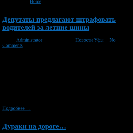
You are here:
Home
>
'Daewoo Nexia'
Новый
Депутаты предлагают штрафовать
водителей за летние шины
Автор
Administrator
/ 29.10.2012 /
Новости Уфы
/
No
Comments
Власти Карелии обратятся к Госдуме с просьбой обязать
автомобилистов использовать зимние шины. Таких образом
депутаты рассчитывают сократить сезонную статистику ДТП.
При этом они указывают на опыт Финляндии, где смена
покрышек обязательна в установленные законом сроки.
Инициативу озвучил глава республики Александр
Худилайнен на заседании регионального правительства.
Прошедшие в конце прошлой недели снегопады показали
недостаточную готовность дорожных […]
Подробнее →
Новый
Дураки на дороге…