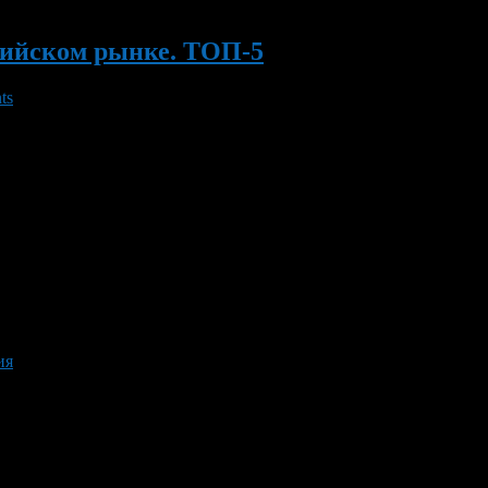
сийском рынке. ТОП-5
ts
. В этом году дополнительным фактором роста рынка может стать
движимое имущество. Однако, как комментируют эксперты, в отл
ия