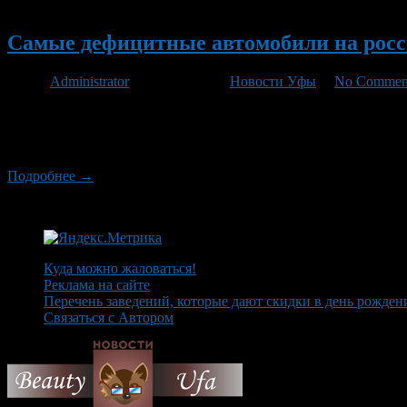
Новый
Самые дефицитные автомобили на рос
Автор
Administrator
/ 10.10.2011 /
Новости Уфы
/
No Commen
Ближе к концу года продажи автомобилей обычно ползут вверх
машины не подорожали, многие предпочтут вложить средства в 
таких […]
Подробнее →
Куда можно жаловаться!
Реклама на сайте
Перечень заведений, которые дают скидки в день рожден
Связаться с Автором