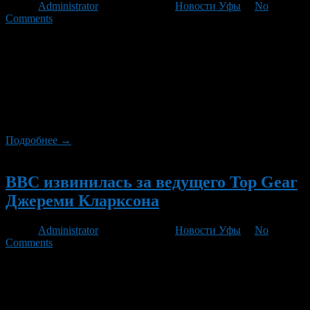
Автор
Administrator
/ 15.12.2011 /
Новости Уфы
/
No
Comments
В частности, депутат Джим Шеридан постоянно спрашивал у
главы BBC Криса Паттена, почему знаменитого телеведущего
до сих пор не уволили, а в конце выступления добавил, что
Джереми Кларксон — «роскошь, которую в данный момент
просто нельзя себе позволять». В ответ на это Паттен заявил,
что несмотря на 32 000 поступивших жалоб, никто не
собирается увольнять […]
Подробнее →
Новый
BBC извинилась за ведущего Top Gear
Джереми Кларксона
Автор
Administrator
/ 01.12.2011 /
Новости Уфы
/
No
Comments
Британская телерадиовещательная корпорация BBC публично
извинилась за слова Джереми Кларксона, сказанные в прямом
эфире. Известный ведущий телепередачи Top Gear, выступая
во время вечернего шоу, посвященного забастовкам в