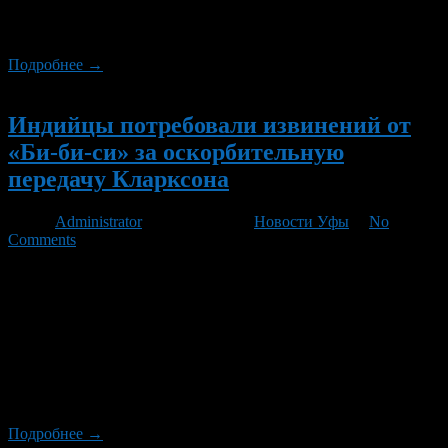
нелегальной иммиграции в Великобританию. Кларксон
сказал: […]
Подробнее →
Новый
Индийцы потребовали извинений от
«Би-би-си» за оскорбительную
передачу Кларксона
Автор
Administrator
/ 14.01.2012 /
Новости Уфы
/
No
Comments
Индийская верховная комиссия в Лондоне направила
официальную жалобу в компанию «Би-би-си» с требованием
извиниться за оскорбительную передачу телеведущего
Джереми Кларксона об Индии и индусах. Об этом сообщает
The Daily Telegraph. В конце декабря телеканал BBC показал
специальный индийский выпуск программы Top Gear,
которую Кларксон ведет с 2002 года. В одной сцене Кларксон
вмонтировал в свою […]
Подробнее →