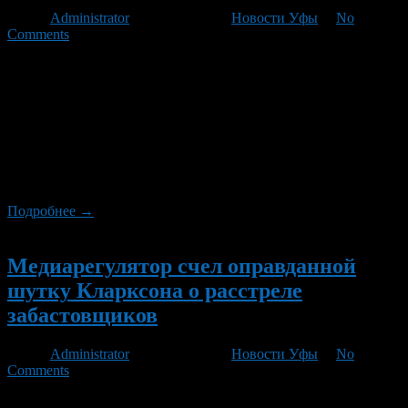
Автор
Administrator
/ 30.03.2012 /
Новости Уфы
/
No
Comments
9 апреля на сцене зала Колизео РК «Огни Уфы» выступит
музыкант, входящий в десятку известнейших гитаристов
всего мира – Дидюля. Для уфимцев он подготовил живое шоу
с использованием новейшей техники. Дидюля – один из
немногих гитаристов использующих технику фламенко,
композитор-эксперементатор, аранжировщик, саунд-
продюсер, имеющий свою студию в Москве, а также успешно
гастролирует по России и за […]
Подробнее →
Новый
Медиарегулятор счел оправданной
шутку Кларксона о расстреле
забастовщиков
Автор
Administrator
/ 21.02.2012 /
Новости Уфы
/
No
Comments
Британский медиарегулятор Ofcom пришел к выводу, что