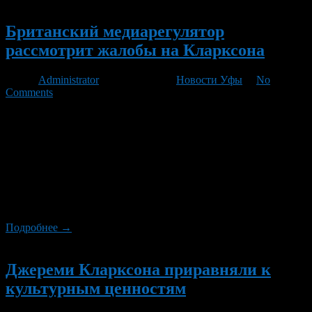
Новый
Британский медиарегулятор
рассмотрит жалобы на Кларксона
Автор
Administrator
/ 20.12.2011 /
Новости Уфы
/
No
Comments
Британский медиарегулятор Ofcom рассмотрит жалобы,
поступившие на спровоцировавшие скандал высказывания
телеведущего Джереми Кларксона о расстреле бастующих и
об эгоизме самоубийц. Об этом сообщает The Guardian. В
эфире телепередачи The One Show на BBC знаменитый
ведущий программы Top Gear Джереми Кларксон заявил, что
расстрелял бы всех бастующих государственных служащих на
глазах у их семей. Инцидент произошел […]
Подробнее →
Новый
Джереми Кларксона приравняли к
культурным ценностям