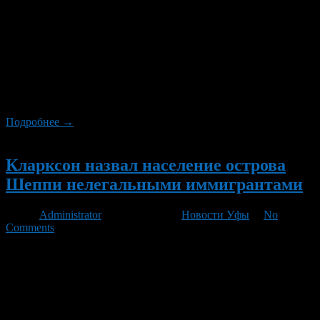
высказывание ведущего Top Gear Джереми Кларксона о
расстреле бастующих не является нарушением правил
вещания, сообщает Agence France-Presse в понедельник, 20
февраля. Кларксон 30 ноября 2011 года, в день
общенациональной забастовки сотрудников британских
бюджетных организаций, заявил в эфире телепередачи The
One Show, что расстрелял бы всех бастующих
государственных служащих […]
Подробнее →
Новый
Кларксон назвал население острова
Шеппи нелегальными иммигрантами
Автор
Administrator
/ 15.01.2012 /
Новости Уфы
/
No
Comments
Джереми Кларксон, ведущий Top Gear, часто попадает в
ситуации, разжигающие споры и полемики. После того, как
звездный телеведущий прошелся по культуре и быту Индии,
он решился взяться за «родное». Кларксон в своей статье для
журнала Top Gear сравнил местных жителей острова Шеппи с
«нелегальными иммигрантами», что вызвало дискуссию о