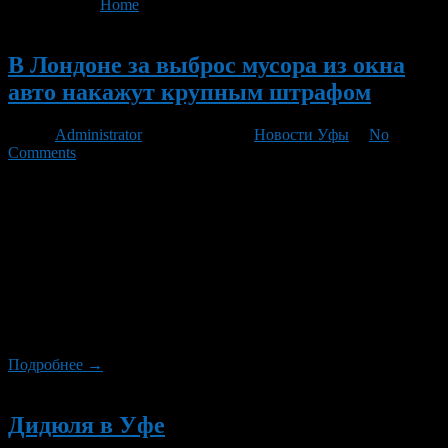
You are here:
Home
>
'BBC'
Новый
В Лондоне за выброс мусора из окна
авто накажут крупным штрафом
Автор
Administrator
/ 03.06.2012 /
Новости Уфы
/
No
Comments
С середины июня автовладельцам Лондона придется оплатить
штраф, если кто-то из пассажиров машины выбросит мусор
через окно, сообщает «BBC». Предполагается, что
соответствующее нарушение будут фиксировать камеры
видеонаблюдения, расположенные в столице практически
повсеместно. Таким образом, штраф придет по почте. При
этом не имеет значения, кто выбросил мусор. В любом случае,
ответственность ляжет на владельца транспортного средства.
[…]
Подробнее →
Новый
Дидюля в Уфе