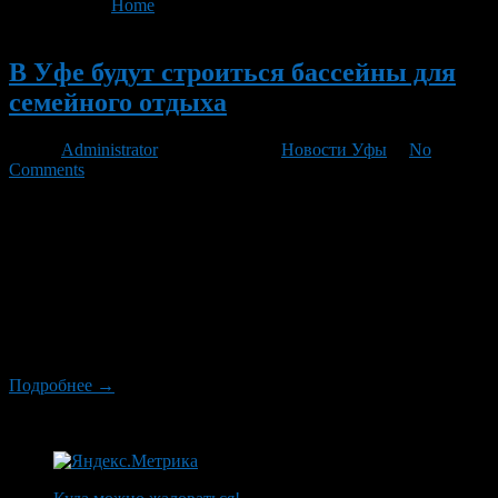
You are here:
Home
>
'30 бассейнов'
Новый
В Уфе будут строиться бассейны для
семейного отдыха
Автор
Administrator
/ 15.11.2012 /
Новости Уфы
/
No
Comments
В Администрации города прошла рабочая встреча,
посвященная строительству в Уфе новых аквацентров. В
обсуждении приняли участие руководители ООО
«Бассейны»: председатель Совета директоров предприятия
Александр Эдгардович Глушковский, представитель в РБ
Сергей Борисович Семенов, помощник Председателя Совета
директоров ООО «Бассейны» Александр Николаевич
Яковенко.
Подробнее →