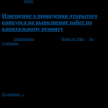
You are here:
Home
>
'126/1'
Новый
Извещение о проведении открытого
конкурса на выполнение работ по
капитальному ремонту
Автор
Administrator
/ 22.03.2012 /
Новости Уфы
/
No
Comments
Дата публикации извещения: 22.03.2012г. Предмет конкурса:
право заключения договора подряда на выполнение работ по
проектированию и проведению капитального ремонта
многоквартирных домов в Октябрьском районе город Уфа
Республика Башкортостан Адреса многоквартирных домов:
проспект Октября, 122/2, 122/3, 126/1, 126/3, 126/4, 126/5,
126/6, 128, 112, 55,56.56/1; ул.Россиийская,106;
ул.Парковая,2,2/2,2/3; ул.50 лет СССР,11,13,15,29,31,33,37;
ул.Р.Зорге,44
Подробнее →