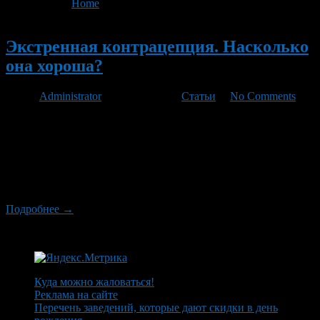
You are here:
Home
>
'Эскинор-Ф'
Новый
Экстренная контрацепция. Насколько
она хороша?
Автор
Administrator
/ 05.03.2012 /
Статьи
/
No Comments
Экстренная контрацепция – на первый взгляд весьма удобная
штука. Ведь куда проще думать о последствиях, когда страсть
уже отшумела и гормоны поутихли. Но это лишь на первый
взгляд. Давайте же подробно разберём, почему каждый
уважающий себя гинеколог скажет, что экстренная
контрацепция пригодна только в самых крайних случаях.
Подробнее →
Куда можно жаловаться!
Реклама на сайте
Перечень заведений, которые дают скидки в день