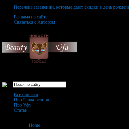
Перечень заведений, которые дают скидки в день рожден
Реклама на сайте
Связаться с Автором
Sunday August 9th, 2026
Только самые интересные новости города Уфа
Все новости
Про Башкортостан
Про Уфу
Статьи
Loading...
You are here:
Home
>
'Шаяниум – 2012'