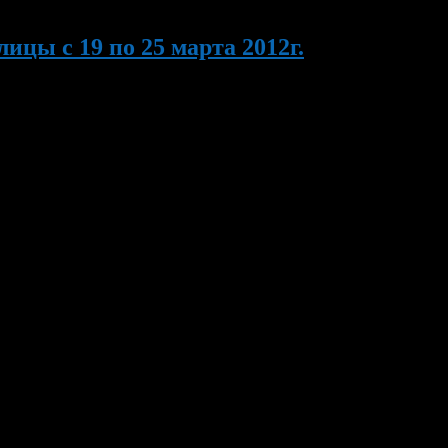
цы с 19 по 25 марта 2012г.
янию» для подростков. 20 марта 2012г. в 10.00 час. в СОШ №16
«Меркурий», ТСК «Радуга» и универмаге […]