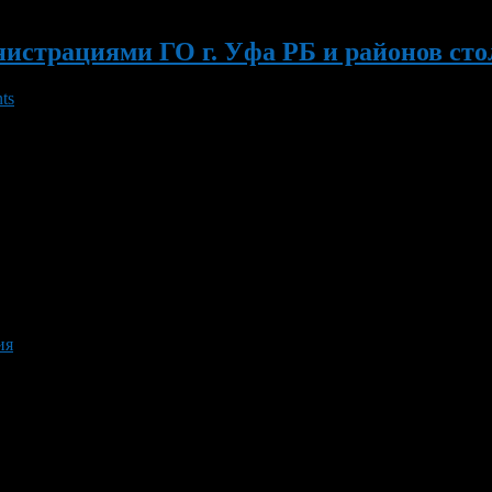
страциями ГО г. Уфа РБ и районов столи
ts
занятие «Умение сказать «нет» или как противостоять чужому вли
. 20 марта 2012г. с 16.00 до 18.00 час. в ТРК «Иремель», ТСК 
ия