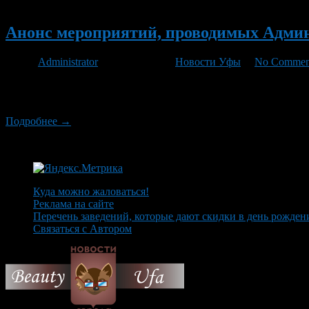
Новый
Анонс мероприятий, проводимых Админи
Автор
Administrator
/ 16.03.2012 /
Новости Уфы
/
No Commen
19 марта 2012г. в 12.30 час. в СОШ №80 пройдет тренинговое 
состоится выезд мобильного Центра занятости населения г.Уфы
Подробнее →
Куда можно жаловаться!
Реклама на сайте
Перечень заведений, которые дают скидки в день рожден
Связаться с Автором