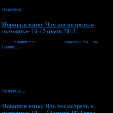
Валентин […]
Подробнее →
Новый
Новинки кино. Что посмотреть в
выходные 16-17 июня 2012
Автор
Administrator
/ 16.06.2012 /
Новости Уфы
/
No
Comments
В такую жару прокатчикам приходится лезть из кожи вон,
чтобы заманить публику, соскучившуюся по зеленым аллеям и
солнечным пляжам, в темные кинозалы. На этой неделе
приманкой послужит фэнтезийный блокбастер «Белоснежка и
охотник» с участием Шарлиз Терон, Кристен Стюарт и Криса
Хемсворта («Тор»). Не менее сочной должна получиться и
премьера музыкальной ленты «Рок на века», главные […]
Подробнее →
Новый
Новинки кино. Что посмотреть в
выходные 10 — 12 июня 2012 года