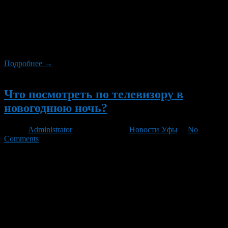
красивый город, расположенный на берегах двух рек — Уфы
и Белой (Агидели). Башкирия всегда славилась своими
заповедными лесами, вкусным целебным медом, она известна
как центр добычи нефти и поделочных камней. Несмотря на
то что официальным символом города Уфы является куница,
изображенная на его гербе, этого зверька уже не […]
Подробнее →
Новый
Что посмотреть по телевизору в
новогоднюю ночь?
Автор
Administrator
/ 31.12.2012 /
Новости Уфы
/
No
Comments
Первый канал поздравит телезрителей с Новым годом
необычными дуэтами, сообщает сайт Аргументы.ру.
Участниками праздничной программы «Новогодняя ночь на
Первом» станут не только известные звезды эстрады, но и до
недавнего времени малоизвестные конкурсанты и финалисты
музыкального проекта «Голос». Ждут телезрителей и
сюрпризы. Так, телеведущий Александр Гордон споет вместе
с «Бурановскими бабушками», а Филипп Киркоров и