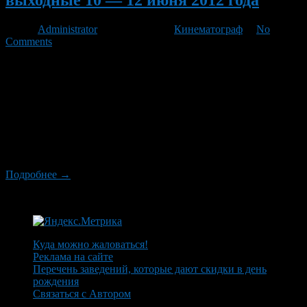
Автор
Administrator
/ 08.06.2012 /
Кинематограф
/
No
Comments
Сезон летних блокбастеров открывается с легкой руки
киностудии DreamWorks, выпускающей на мировой экран
очередную порцию приключений забавных зверей в
мультфильме «Мадагаскар 3». И это единственный
голливудский блокбастер нынешней кинонедели.
Парадоксально, но факт: предстоящие выходные пройдут в
российских кинотеатрах под знаком европейского кино. А
если быть совсем точным, то кино французского.
Подробнее →
Куда можно жаловаться!
Реклама на сайте
Перечень заведений, которые дают скидки в день
рождения
Связаться с Автором