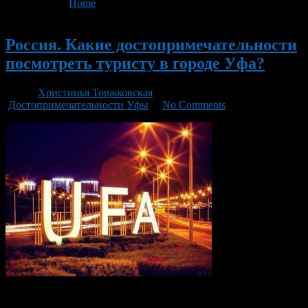
You are here:
Home
>
'Что посмотреть'
Новый
Россия. Какие достопримечательности
посмотреть туристу в городе Уфа?
Автор
Христинья Торжковская
/ 15.04.2019 /
Достопримечательности Уфы
/
No Comments
Уфа — столица Республики Башкортостан, большой и