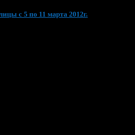
цы с 5 по 11 марта 2012г.
льных библиотек на лучшую организацию работы по повышению
родному женскому дню для вдов участников Великой