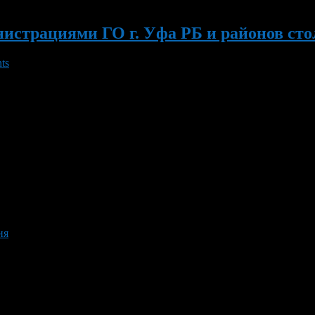
страциями ГО г. Уфа РБ и районов столи
ts
ам». С 1 по 20 марта 2012г. проходит конкурс среди муниципа
арта 2012г. проводится социальная акция, посвященная Междуна
ия