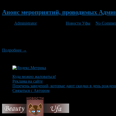
Новый
Анонс мероприятий, проводимых Админи
Автор
Administrator
/ 02.03.2012 /
Новости Уфы
/
No Commen
С 1 марта 2012г. в Уфе проходит акция «Уфа – воинам-земляк
правовой культуры избирателей в 2011-2012 годах. С 2 по 8 м
Отечественной войны, инвалидов, находящихся […]
Подробнее →
Куда можно жаловаться!
Реклама на сайте
Перечень заведений, которые дают скидки в день рожден
Связаться с Автором