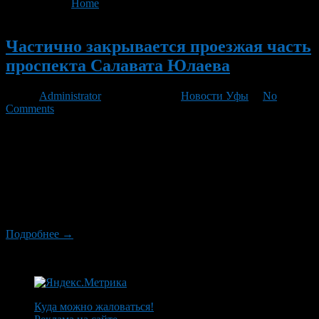
You are here:
Home
>
'часть проспекта'
Новый
Частично закрывается проезжая часть
проспекта Салавата Юлаева
Автор
Administrator
/ 31.08.2012 /
Новости Уфы
/
No
Comments
В городе продолжается капитальный ремонт дорог. В связи с
этим, на улицах, где проводятся ремонтные работы, движение
автотранспорта ограничено. С 7.00 час. 28 августа до 23.00
час. 31 октября 2012 года поэтапно закрывается движение
автотранспорта по 1 полосе проезжей части проспекта
Салавата Юлаева в попутном направлении на участке от
транспортной развязки в створе ул. Айской […]
Подробнее →
Куда можно жаловаться!