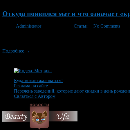
Новый
Откуда появился мат и что означает «к
Автор
Administrator
/ 29.01.2012 /
Статьи
/
No Comments
И какой же русский не выражается «красным» словцом? И это п
русскому мату в иностранных языках нет и вряд-ли когда-либо 
Подробнее →
Куда можно жаловаться!
Реклама на сайте
Перечень заведений, которые дают скидки в день рожден
Связаться с Автором