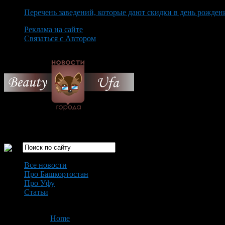
Перечень заведений, которые дают скидки в день рожден
Реклама на сайте
Связаться с Автором
Friday August 7th, 2026
Только самые интересные новости города Уфа
Все новости
Про Башкортостан
Про Уфу
Статьи
Loading...
You are here:
Home
>
'хер'