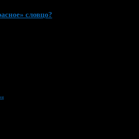
расное» словцо?
равда! Более того, многие матерные слова переведены на иност
появятся. Не случайно и то, что ни один великий русский писате
ия