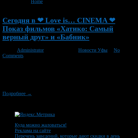
You are here:
Home
>
'Хатико: Самый верный друг'
Новый
Сегодня в ❤ Love is… CINEMA ❤
Показ фильмов «Хатико: Самый
верный друг» и «Бабник»
Автор
Administrator
/ 27.07.2012 /
Новости Уфы
/
No
Comments
Сегодня в ❤ Love is… CINEMA ❤ кино под открытым небом!
состоится показ двух фильмов, в 23:30 — «Хатико: Самый
верный друг» (англ Hachiko: A Dog’s Story) и в 01:30 —
«Бабник» (англ Spread; США, 2009)
Подробнее →
Куда можно жаловаться!
Реклама на сайте
Перечень заведений, которые дают скидки в день