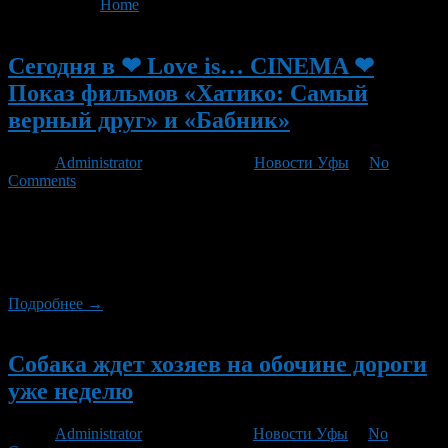
You are here:
Home
>
'Хатико'
Новый
Сегодня в ❤ Love is… CINEMA ❤
Показ фильмов «Хатико: Самый
верный друг» и «Бабник»
Автор
Administrator
/ 27.07.2012 /
Новости Уфы
/
No
Comments
Сегодня в ❤ Love is… CINEMA ❤ кино под открытым небом!
состоится показ двух фильмов, в 23:30 — «Хатико: Самый
верный друг» (англ Hachiko: A Dog’s Story) и в 01:30 —
«Бабник» (англ Spread; США, 2009)
Подробнее →
Новый
Собака ждет хозяев на обочине дороги
уже неделю
Автор
Administrator
/ 20.07.2011 /
Новости Уфы
/
No