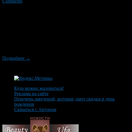
Comments
Вот уже неделю обитателям садов, что в районе деревни
Дудкино, неспокойно. Не доезжая коллективного сада
«Зеленый мыс», на обочине дороге днюет и ночует огромный
пес породы среднеазиатская овчарка. Ждет ли он хозяина,
который оставил его, или просто потерялся – остается
загадкой. На собаке строгий ошейник и цепь. Дачники
регулярно подкармливают пса, но подходить близко все-таки
[…]
Подробнее →
Куда можно жаловаться!
Реклама на сайте
Перечень заведений, которые дают скидки в день
рождения
Связаться с Автором