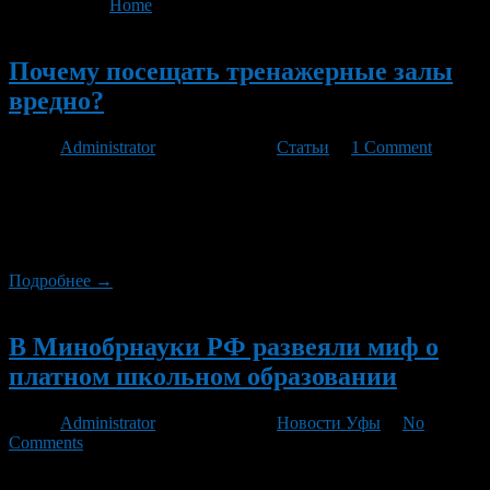
You are here:
Home
>
'физкультура'
Новый
Почему посещать тренажерные залы
вредно?
Автор
Administrator
/ 11.01.2013 /
Статьи
/
1 Comment
В последнее время стало модным ходить по различным
тренажерным залам, посещать специальные аэробики и
другие подобные мероприятия – заниматься спортом. Это
становится просто повальным и массовым увлечением.
Подробнее →
Новый
В Минобрнауки РФ развеяли миф о
платном школьном образовании
Автор
Administrator
/ 03.06.2011 /
Новости Уфы
/
No
Comments
В социальных сетях, блогосфере, на различных форумах и с