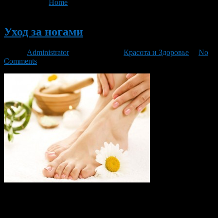
You are here:
Home
>
'Уход за ногами'
Новый
Уход за ногами
Автор
Administrator
/ 19.12.2015 /
Красота и Здоровье
/
No
Comments
Ногти следует покрывать очень тонким слоем бесцветного
либо светлого лака. Он способен в какой-то степени
предохранить их от поражения грибковыми видами