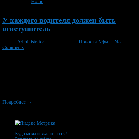
You are here:
Home
>
'утечка топлива'
Новый
У каждого водителя должен быть
огнетушитель
Автор
Administrator
/ 19.02.2013 /
Новости Уфы
/
No
Comments
Пожары на транспорте входят в пятерку наиболее частых мест
возникновения. По статистике в 2012 году в городе Уфа
зарегистрирован 21 подобный пожар. В текущем году уже
зарегистрировано 2 таких случая. Основные причины пожара
в автомобиле, это: короткое замыкание в электропроводке —
наиболее частая причина; утечка топлива — очень коварная
причина, поскольку ее не всегда удается […]
Подробнее →
Куда можно жаловаться!