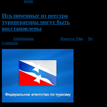
You are here:
Home
>
'туроператоры'
Новый
Исключенные из реестра
туроператоры могут быть
восстановлены
Автор
Administrator
/ 11.01.2016 /
Новости Уфы
/
No
Comments