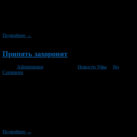
Туристические компании исключенные из Единого
федерального реестра с 1 января 2016 года, могут быть
восстановлены до конца этой недели, сообщает РИА
«Новости» со ссылкой на начальника правового управления
Федерального агентства по туризму Изо Арахамия.
Подробнее →
Новый
Припять захоронят
Автор
Administrator
/ 06.09.2012 /
Новости Уфы
/
No
Comments
Большая часть домов в Припяти в самое ближайшее время
будут взорваны. К такому решению пришли власти Украины.
Многие стрения из-за запустения находятся в аварийном
состоянии. Лестничные перекрытия могут упасть в любой
момент. Кроме того, во многих домах уровень радиации
остается довольно высоким Как известно из Припяти
планировалось сделать город-музей. Затем от этой идеи
власти Украины […]
Подробнее →