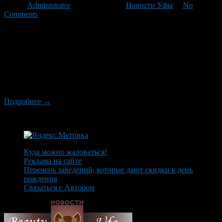
Автор
Administrator
/ 28.05.2012 /
Новости Уфы
/
No
Comments
Глава Федеральной антимонопольной службы Игорь
Артемьев на совещании у премьер-министра Дмитрия
Медведева, посвященном проблемам рынка горюче-
смазочных материалов, жестко заявил, что в центральном
регионе нельзя допускать повышения цен на бензин сверх
«психологической отметки», даже с учетом повышения
акцизов на нефтепродукты, которое грядет 1 июля.
Подробнее →
Куда можно жаловаться!
Реклама на сайте
Перечень заведений, которые дают скидки в день
рождения
Связаться с Автором