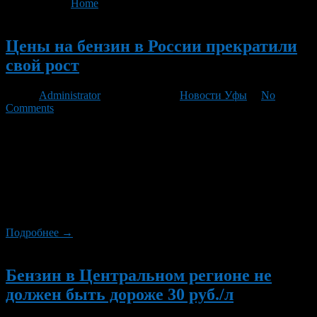
You are here:
Home
>
'ТНК-столица'
Новый
Цены на бензин в России прекратили
свой рост
Автор
Administrator
/ 29.10.2012 /
Новости Уфы
/
No
Comments
Стоимость бензина Аи-95 в Москве с 22 по 29 октября 2012 г.
по сравнению с предыдущей неделей не изменилась и
составила 31,06 рублей/литр, говорится в материалах
Московской топливной ассоциации (МТА). Бензин Аи-92
также не изменился в цене и в настоящее время стоит 28,49
рублей/литр, Аи-80 при этом стал дороже на 1 коп. – до 26,63
[…]
Подробнее →
Новый
Бензин в Центральном регионе не
должен быть дороже 30 руб./л