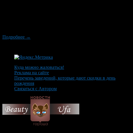
красивый город, расположенный на берегах двух рек — Уфы
и Белой (Агидели). Башкирия всегда славилась своими
заповедными лесами, вкусным целебным медом, она известна
как центр добычи нефти и поделочных камней. Несмотря на
то что официальным символом города Уфы является куница,
изображенная на его гербе, этого зверька уже не […]
Подробнее →
Куда можно жаловаться!
Реклама на сайте
Перечень заведений, которые дают скидки в день
рождения
Связаться с Автором
© 2026 Все об Уфе и не
только.