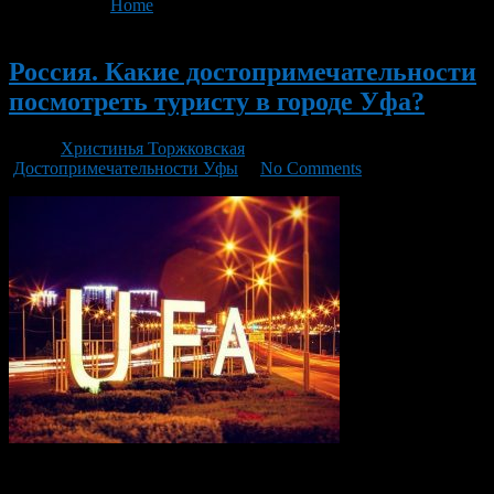
You are here:
Home
>
'театры'
Новый
Россия. Какие достопримечательности
посмотреть туристу в городе Уфа?
Автор
Христинья Торжковская
/ 15.04.2019 /
Достопримечательности Уфы
/
No Comments
Уфа — столица Республики Башкортостан, большой и