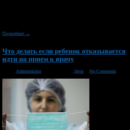
клавиатуре. Тем более, возможностей для этого сейчас
достаточно. Ухаживайте за собой. Старайтесь всегда
выглядеть солидно. Не нужно излишеств, одевайтесь просто,
соблюдая элементарные правила дресс-кода. Поддерживайте
необходимый […]
Подробнее →
Новый
Что делать если ребенок отказывается
идти на прием к врачу
Автор
Administrator
/ 13.09.2016 /
Дети
/
No Comments