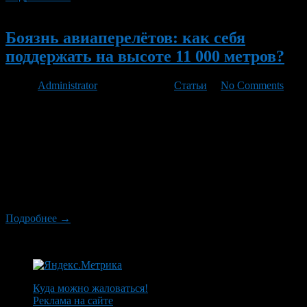
Новый
Боязнь авиаперелётов: как себя
поддержать на высоте 11 000 метров?
Автор
Administrator
/ 19.03.2012 /
Статьи
/
No Comments
Весьма распространенная в наше время фобия. Вполне такой
естественный страх для «рожденных ползать»,
подчиняющихся законам земного тяготения бескрылых
существ, т.е. нас, людей. Но при сегодняшних наших
жизненных расстояниях без перелетов все-таки трудно
обходиться. Давайте поговорим о том, как и чем можно себя
отвлечь и поддержать «на высоте». Самый распространенный
способ «расслабиться» и отвлечься от вполне […]
Подробнее →
Куда можно жаловаться!
Реклама на сайте