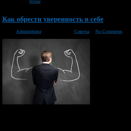
You are here:
Home
>
'страх'
Новый
Как обрести уверенность в себе
Автор
Administrator
/ 12.10.2016 /
Советы
/
No Comments
Нужно постоянно учиться. Мудрые люди никогда не
прекращают учиться. Выберите то, что вас интересует и
совершенствуйтесь в этом. Можно выучить иностранный
язык, например, или овладеть метод «слепой» печати на