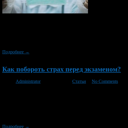
Случается, что необходимо вести ребенка к врачу, а он всеми
силами старается избежать этого. Плачет, кричит, может
впасть в истерику. Родители пытаются сначала уговорить
малыша, а при отсутствии результата, начинают ругать или
применять другие жесткие меры.
Подробнее →
Новый
Как побороть страх перед экзаменом?
Автор
Administrator
/ 11.01.2013 /
Статьи
/
No Comments
У вас страх перед экзаменом? Вы взволнованы и не можете
ни на чём сосредоточиться? Беспокойство и волнение перед
проверкой ваших знаний – это совершенно нормально. Нет
ничего плохого в том, что человек нервничает перед
экзаменом, ведь это показывает, что у него есть мотивация и
он заинтересован в том, чтобы хорошо сдать предмет.
Подробнее →