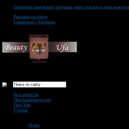
Перечень заведений, которые дают скидки в день рожден
Реклама на сайте
Связаться с Автором
Saturday August 8th, 2026
Только самые интересные новости города Уфа
Все новости
Про Башкортостан
Про Уфу
Статьи
Loading...
You are here:
Home
>
'стоимость школьной формы'