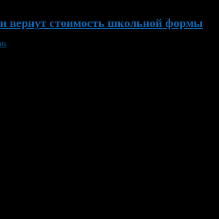
ии вернут стоимость школьной формы
ts
ия республики, семьям , воспитывающим первоклассников, помо