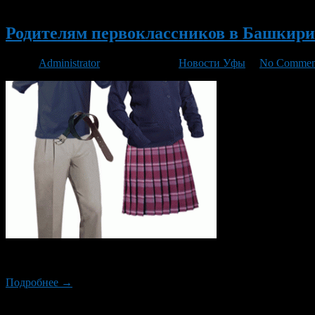
Новый
Родителям первоклассников в Башкир
Автор
Administrator
/ 16.08.2013 /
Новости Уфы
/
No Commen
Как сообщили 15 августа 2013 года в министерстве образован
Подробнее →