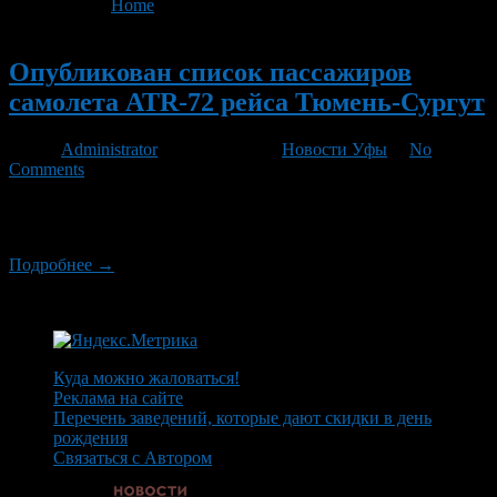
You are here:
Home
>
'список пассажиров самолета'
Новый
Опубликован список пассажиров
самолета ATR-72 рейса Тюмень-Сургут
Автор
Administrator
/ 02.04.2012 /
Новости Уфы
/
No
Comments
Стал известен список пассажиров самолета ART-72 рейса 120
Тюмень-Сургут, разбившегося под Тюменью:
Подробнее →
Куда можно жаловаться!
Реклама на сайте
Перечень заведений, которые дают скидки в день
рождения
Связаться с Автором