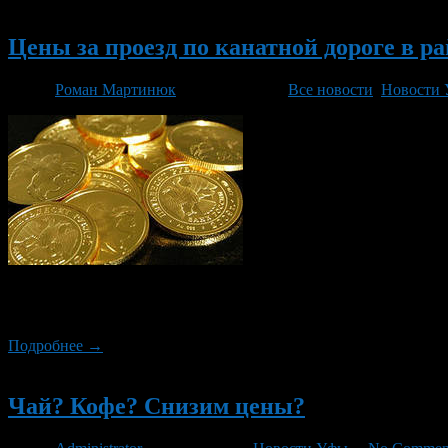
Новый
Цены за проезд по канатной дороге в 
Автор
Роман Мартинюк
/ 28.02.2014 /
Все новости
,
Новости
Новые тарифы определены постановлением главы Администраци
одинаковы независимо от направления, раньше подъем стоял 25 
Подробнее →
Новый
Чай? Кофе? Снизим цены?