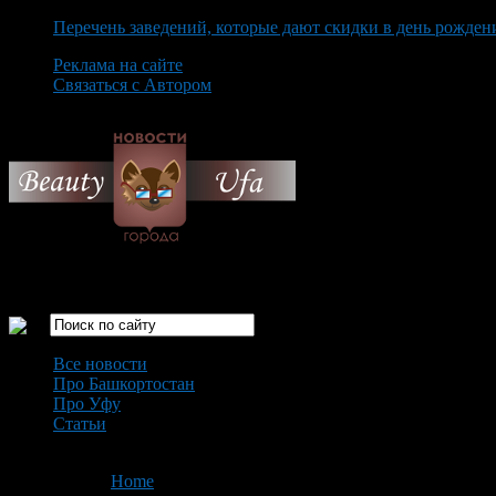
Перечень заведений, которые дают скидки в день рожден
Реклама на сайте
Связаться с Автором
Sunday August 9th, 2026
Только самые интересные новости города Уфа
Все новости
Про Башкортостан
Про Уфу
Статьи
Loading...
You are here:
Home
>
'Снизим цены'