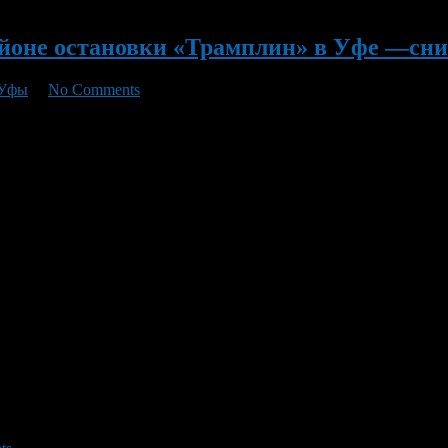
районе остановки «Трамплин» в Уфе —с
 Уфы
/
No Comments
и Уфы. Список категорий население которые имеет право на бе
рублей, а за спуск – 10 рублей.