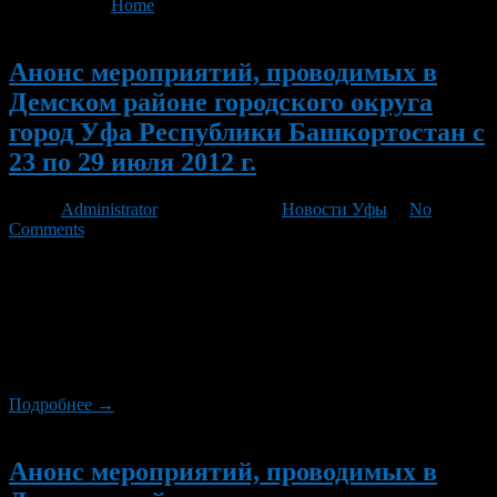
You are here:
Home
>
'Серебряный ручей'
Новый
Анонс мероприятий, проводимых в
Демском районе городского округа
город Уфа Республики Башкортостан с
23 по 29 июля 2012 г.
Автор
Administrator
/ 20.07.2012 /
Новости Уфы
/
No
Comments
25 июля в 20.00 в микрорайоне «Серебряный ручей»
состоится игровая программа «С юбилеем, Дема!». 26 июля в
20.00 на стадионе «Локомотив» состоится матч на кубок г.
Уфы между командами «Локомотив» — «Араз». 28 июля на
стадионе «Локомотив» пройдет турнир по мини-футболу в
зачет спартакиады «Здоровье». Начало в 10.00
Подробнее →
Новый
Анонс мероприятий, проводимых в