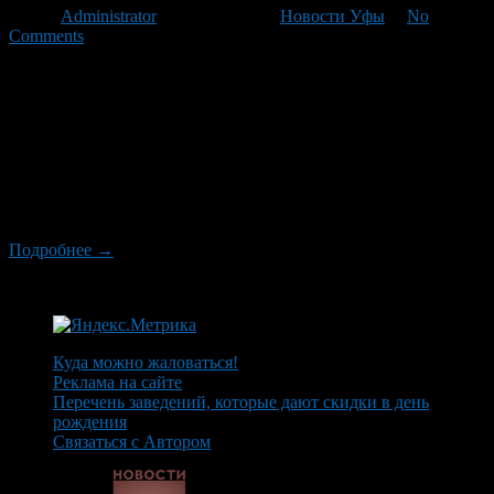
Автор
Administrator
/ 20.04.2012 /
Новости Уфы
/
No
Comments
24 апреля — ярмарка вакансий. Библиотека №19. Начало в
11.00 24 апреля стартует городская акция «Георгиевская
ленточка». ПКиО. Начало в 15.00 24 апреля — районная
интеллектуальная пионерская игра «Знания — сила»,
посвященная Году российской истории в РФ и Году
благополучного детства и укрепления семейных ценностей.
ПКиО. Начало 12.00 26 апреля — совещание с
руководителями предприятий, […]
Подробнее →
Куда можно жаловаться!
Реклама на сайте
Перечень заведений, которые дают скидки в день
рождения
Связаться с Автором