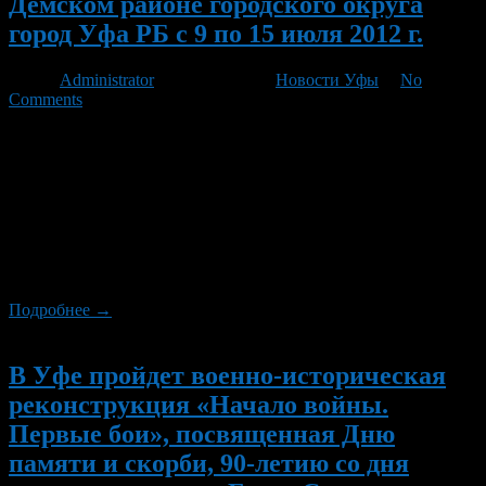
Демском районе городского округа
город Уфа РБ с 9 по 15 июля 2012 г.
Автор
Administrator
/ 06.07.2012 /
Новости Уфы
/
No
Comments
9 июля — игровая программа «Папа, мама, я — спортивная
семья». Микрорайон «Серебряный ручей». Начало в 19.00
11июля — беседа о правилах дорожного движения
«Осторожно, дорога!» Подростковый клуб «Спутник». Начало
в 11.00 12 июля — беседа представителя наркоконтроля о
вреде наркотиков. Подростковый клуб «Спутник». Начало в
11.00 12 июля — заседание административной комиссии.
Начало в […]
Подробнее →
Новый
В Уфе пройдет военно-историческая
реконструкция «Начало войны.
Первые бои», посвященная Дню
памяти и скорби, 90-летию со дня