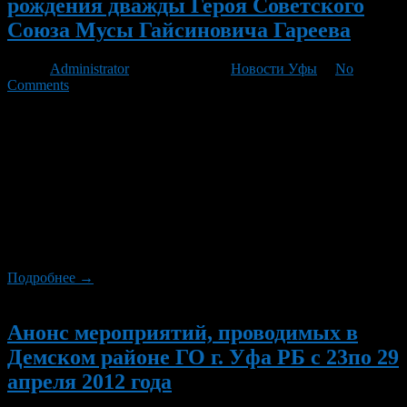
рождения дважды Героя Советского
Союза Мусы Гайсиновича Гареева
Автор
Administrator
/ 08.06.2012 /
Новости Уфы
/
No
Comments
Впервые в городе Уфе с участием широкой публики военно-
исторические и военно-патриотические клубы г. Уфы и
Урало-поволжского региона воссоздадут события из истории
Великой Отечественной войны 1941 года – ожесточённые бои
Советской Армии с фашисткой Германией. В режиме
реального времени зрители смогут увидеть и осознать
великий подвиг, мужество и героизм бойцов-
соотечественников, понять, как черным смерчем внезапно
обрушилась […]
Подробнее →
Новый
Анонс мероприятий, проводимых в
Демском районе ГО г. Уфа РБ c 23по 29
апреля 2012 года