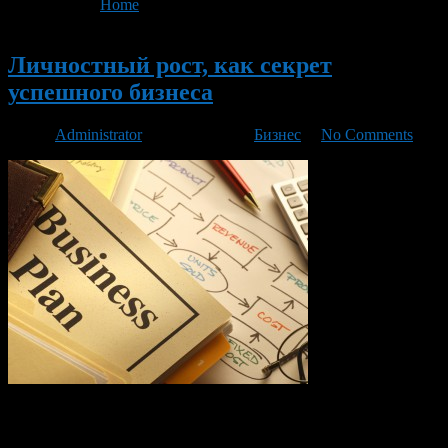
You are here:
Home
>
'секрет бизнеса'
Новый
Личностный рост, как секрет
успешного бизнеса
Автор
Administrator
/ 02.03.2016 /
Бизнес
/
No Comments
Вы когда-нибудь задавались вопросом, почему одним людям
требуется на создание успешного бизнеса несколько десятков