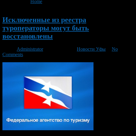
You are here:
Home
>
'Санмар Тур'
Новый
Исключенные из реестра
туроператоры могут быть
восстановлены
Автор
Administrator
/ 11.01.2016 /
Новости Уфы
/
No
Comments