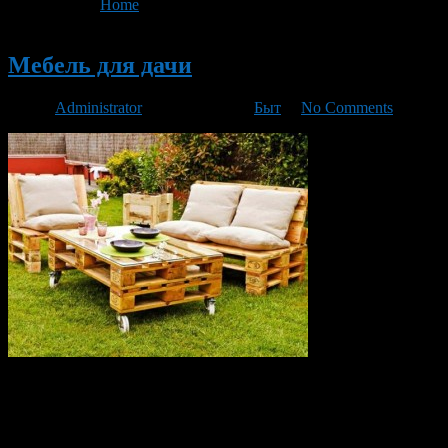
You are here:
Home
>
'садовая мебель из ротанга'
Новый
Мебель для дачи
Автор
Administrator
/ 05.03.2016 /
Быт
/
No Comments
Вот и пришла пора дачного времени, посадок растений и
кропотливого труда. Конечно, за зиму мы немного
разленились, но сейчас именно то время, когда можно
разомкнуть свои косточки и поработать на своем дачном