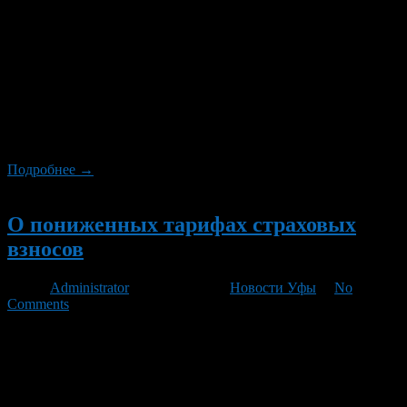
В Управлениях Пенсионного фонда по Республике
Башкортостан с 1 июля начался прием отчетности от
работодателей-плательщиков страховых взносов за 1
полугодие 2011 года, а также сведений индивидуального
(персонифицированного) учета за второй квартал 2011 года.
Управления ПФР полностью укомплектованы программно-
техническими средствами, специалисты на местах готовы
оказать методическую помощь по составлению отчетности
тем плательщикам, которые это делают впервые, […]
Подробнее →
Новый
О пониженных тарифах страховых
взносов
Автор
Administrator
/ 09.06.2011 /
Новости Уфы
/
No
Comments
УПФР в Орджоникидзевском районе г. Уфы сообщает, что в
соответствии с Федеральным законом РФ от 28 декабря 2010 г.
№ 432 установлены пониженные тарифы страховых взносов
для организаций и индивидуальных предпринимателей,
применяющих упрощённую систему налогообложения.