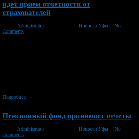
идет прием отчетности от
страхователей
Автор
Administrator
/ 22.01.2013 /
Новости Уфы
/
No
Comments
Как сообщает отделение Пенсионного фонда Российской
Федерации по Республике Башкортостан, до 15 февраля 2013
года включительно во всех управлениях Пенсионного фонда
России в районах и городах республики продолжается прием
отчетности от страхователей – плательщиков страховых
взносов. Страхователям необходимо одновременно
представить расчеты по начисленным и уплаченным
страховым взносам за 2012 год (РСВ-1), сведения
персонифицированного учета за […]
Подробнее →
Новый
Пенсионный фонд принимает отчеты
Автор
Administrator
/ 27.07.2012 /
Новости Уфы
/
No
Comments