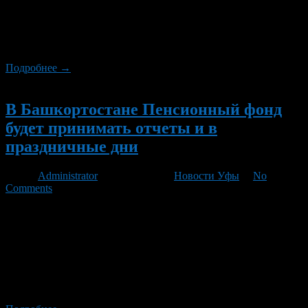
Основной вид экономической деятельности подтверждается
плательщиком страховых взносов путем представления в
территориальный орган Пенсионного фонда Российской
Федерации расчета по начисленным […]
Подробнее →
Новый
В Башкортостане Пенсионный фонд
будет принимать отчеты и в
праздничные дни
Автор
Administrator
/ 06.05.2011 /
Новости Уфы
/
No
Comments
7 и 8 мая управлениями ПФР в районах и городах республики
прием отчетности будет вестись в обычном режиме, сообщили
в ведомстве. Напомним, что в настоящее время идет прием
отчетности от работодателей за 1 квартал 2011 года. В
соответствии с изменениями в законодательстве, начиная с 1
квартала 2011 года, вместе с расчетом по начисленным и
уплаченным […]