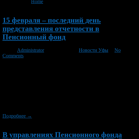
You are here:
Home
>
'РСВ-1'
Новый
15 февраля – последний день
представления отчетности в
Пенсионный фонд
Автор
Administrator
/ 14.02.2013 /
Новости Уфы
/
No
Comments
Управления ПФР в районах и городах Республики
Башкортостан продолжают принимать отчетность
работодателей. В комплект отчетности входит расчет по
начисленным и уплаченным страховым взносам РСВ-1 за 2012
год, сведения персонифицированного учета за 4 квартал 2012
года и сведения о заработной плате работников за 2012 год.
Срок представления отчетности истекает в пятницу, 15
февраля. Плательщикам, нарушившим срок […]
Подробнее →
Новый
В управлениях Пенсионного фонда