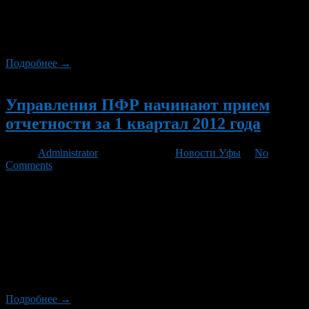
отчетность представляется единым пакетом из 2-х
документов: расчета по начисленным и уплаченным
страховым взносам (РСВ-1); индивидуальных сведений за 1
квартал 2012 года (СЗВ-6-1, СЗВ-6-2).
Подробнее →
Новый
Управления ПФР начинают прием
отчетности за 1 квартал 2012 года
Автор
Administrator
/ 29.03.2012 /
Новости Уфы
/
No
Comments
Со 2 апреля 2012 года во всех управлениях Пенсионного
фонда России по Республике Башкортостан начинается прием
отчетности от плательщиков-работодателей за 1 квартал 2012
года. В связи с изменениями, внесенными в Федеральный
закон от 24 июля 2009 года №212-ФЗ «О страховых взносах в
Пенсионный фонд Российской Федерации, Фонд социального
страхования Российской Федерации, Федеральный фонд
обязательного медицинского […]
Подробнее →