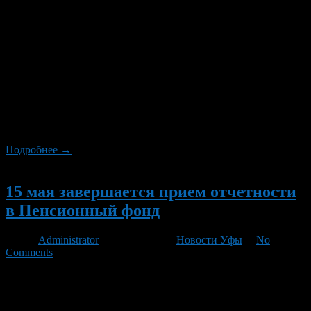
Отчетная кампания продлится до 15 августа 2012 года. В
отношении плательщиков страховых взносов, нарушивших
сроки представления отчетности, законодательство
предусматривает применение штрафных санкций. Новая
форма РСВ-1, порядок по ее заполнению размещены на сайте
Пенсионного фонда Российской Федерации www.pfrf.ru в
разделе «Работодателям». Напомним, плательщикам
страховых взносов необходимо представлять отчетность не
позднее 15-го числа второго календарного месяца,
следующего […]
Подробнее →
Новый
15 мая завершается прием отчетности
в Пенсионный фонд
Автор
Administrator
/ 02.05.2012 /
Новости Уфы
/
No
Comments
Напоминаем, что для своевременной сдачи отчетности за 1
квартал 2012 года в Пенсионный фонд осталось 9 рабочих
дней. В соответствии с действующим законодательством,