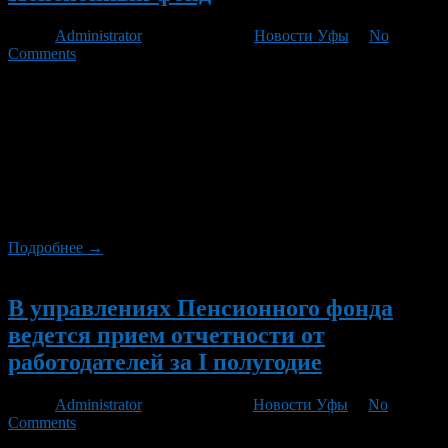
Автор
Administrator
/ 13.02.2012 /
Новости Уфы
/
No
Comments
15 февраля завершается прием отчетности за 2011 год в
Пенсионный фонд. В соответствии с изменениями,
внесенными в действующее законодательство, отчетность
представляется единым пакетом из 3 документов: расчета по
начисленным и уплаченным страховым взносам (РСВ-1);
индивидуальных сведений за 4 квартал 2011 года (СЗВ-6-1,
СЗВ-6-2) и сведений о суммах выплат и иных
вознаграждений (сведения о зарплате) за […]
Подробнее →
Новый
В управлениях Пенсионного фонда
ведется прием отчетности от
работодателей за I полугодие
Автор
Administrator
/ 05.07.2011 /
Новости Уфы
/
No
Comments