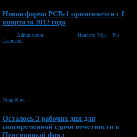
Новый
Новая форма РСВ-1 применяется с I
квартала 2012 года
Автор
Administrator
/ 27.03.2012 /
Новости Уфы
/
No
Comments
В связи с изменениями внесенными в Федеральный закон от
24 июля 2009 года №212-ФЗ «О страховых взносах в
Пенсионный фонд Российской Федерации, Фонд социального
страхования Российской Федерации, Федеральный фонд
обязательного медицинского страхования» начиная с I
квартала 2012 года изменилась форма отчетности для
работодателей, производящих выплаты и иные
вознаграждения физическим лицам.
Подробнее →
Новый
Осталось 3 рабочих дня для
своевременной сдачи отчетности в
Пенсионный фонд