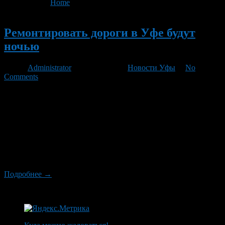
You are here:
Home
>
'Ремонтировать дороги'
Новый
Ремонтировать дороги в Уфе будут
ночью
Автор
Administrator
/ 30.03.2012 /
Новости Уфы
/
No
Comments
Из-за обильного снегопада состояние уфимских дорог резко
ухудшилось. Чтобы предотвратить многочисленные аварии
ремонтные работы начались за две недели раньше
положенного. Об этом сообщил глава администрации города
Ирек Ялалов на втором заседании городского совета.
Ремонтные работы теперь будут осуществлять только ночью,
чтобы не создавать заторов на дорогах, а также не мешать
жителям.
Подробнее →