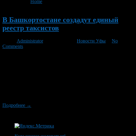
You are here:
Home
>
'реестр таксистов'
Новый
В Башкортостане создадут единый
реестр таксистов
Автор
Administrator
/ 05.09.2011 /
Новости Уфы
/
No
Comments
Единый реестр таксистов появится в Башкортостане в связи
со вступлением в силу закона, регулирующего перевозку
пассажиров на легковых машинах. Учет автоперевозчиков
будет вести Государственный комитет республики по
транспорту и дорожному хозяйству. — До сих пор подобного
перечня не было, а потому сейчас достаточно сложно оценить,
сколько в республике легковых такси, — рассказал агентству
«Башинформ» заместитель председателя […]
Подробнее →