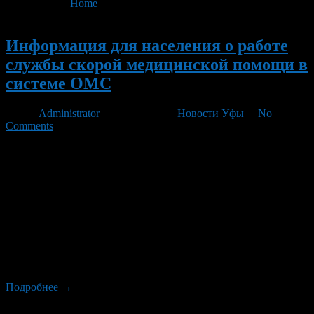
You are here:
Home
>
'работе службы скорой'
Новый
Информация для населения о работе
службы скорой медицинской помощи в
системе ОМС
Автор
Administrator
/ 08.11.2012 /
Новости Уфы
/
No
Comments
С 1 января 2013 года служба СМП Республики Башкортостан
переходит к финансированию в системе обязательного
медицинского страхования (ОМС). Данная реформа будет
способствовать обеспечению за счет средств ОМС
государственных гарантий бесплатного оказания
застрахованному лицу экстренной медицинской помощи при
наступлении страхового случая, независимо от финансового
положения страховщика, созданию условий для обеспечения
доступности и качества медицинской помощи, оказываемой
[…]
Подробнее →