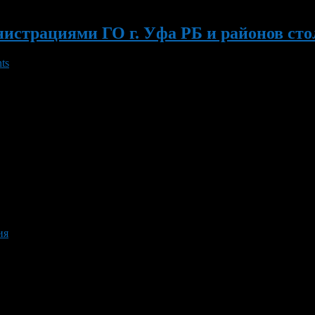
страциями ГО г. Уфа РБ и районов столи
ts
ам». С 1 по 20 марта 2012г. проходит конкурс среди муниципа
арта 2012г. проводится социальная акция, посвященная Междуна
ия