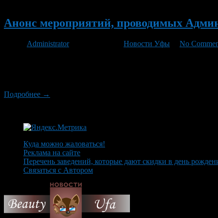
Новый
Анонс мероприятий, проводимых Админи
Автор
Administrator
/ 02.03.2012 /
Новости Уфы
/
No Commen
С 1 марта 2012г. в Уфе проходит акция «Уфа – воинам-земляк
правовой культуры избирателей в 2011-2012 годах. С 2 по 8 м
Отечественной войны, инвалидов, находящихся […]
Подробнее →
Куда можно жаловаться!
Реклама на сайте
Перечень заведений, которые дают скидки в день рожден
Связаться с Автором