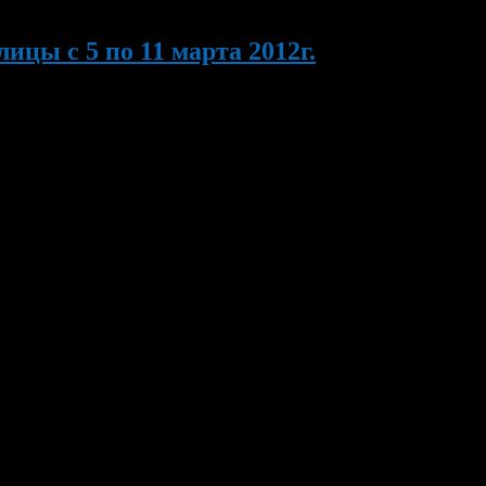
цы с 5 по 11 марта 2012г.
льных библиотек на лучшую организацию работы по повышению
родному женскому дню для вдов участников Великой