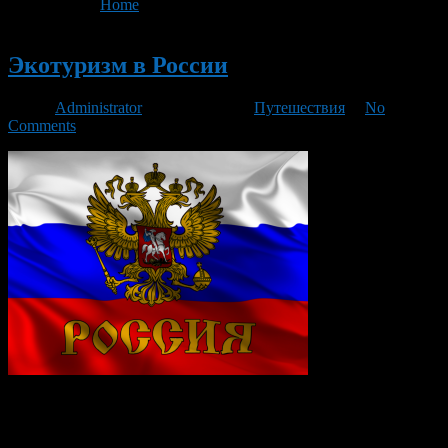
You are here:
Home
>
'Приэльбрусье'
Новый
Экотуризм в России
Автор
Administrator
/ 05.09.2016 /
Путешествия
/
No
Comments
Россия страна с неповторимой историей и необъятными
просторами. Страна омываемая, 12 морями и 3 океаном с
различных сторон света и находящаяся в разных