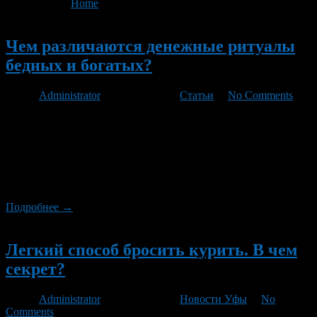
You are here:
Home
>
'привычки'
Новый
Чем различаются денежные ритуалы
бедных и богатых?
Автор
Administrator
/ 10.02.2013 /
Статьи
/
No Comments
Бывают люди бедные, и бывают богатые. Но согласитесь,
всему на свете есть предел, и финансовые возможности
каждого отдельного человека тоже ограничены. У кого
размером пенсии, а у кого десятком миллиардов в хорошей
малоинфляционной валюте. Но всё-таки. Денег всегда не
хватает. Практически всем.
Подробнее →
Новый
Легкий способ бросить курить. В чем
секрет?
Автор
Administrator
/ 01.06.2012 /
Новости Уфы
/
No
Comments