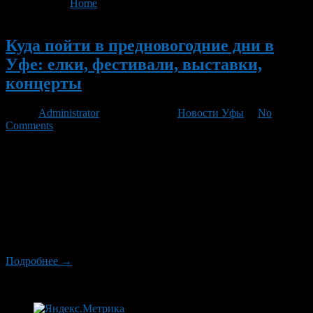
You are here:
Home
>
'предновогодние дни в Уфе'
Новый
Куда пойти в предновогодние дни в
Уфе: елки, фестивали, выставки,
концерты
Автор
Administrator
/ 12.12.2012 /
Новости Уфы
/
No
Comments
21 декабря 2012 года пройдет Президентская елка в ДК
«Нефтяник» (начало в 11.00), 23 декабря там же пройдет
социальная елка для детей из малообеспеченных,
многодетных, неблагополучных детей, детей-инвалидов
(начало в 12.00). А 27 декабря для детишек из малоимущих
семей в Театре кукол пройдут новогодние представления
(начало в 11.00, 14.00 и 17.00). Для любителей активного
Нового […]
Подробнее →