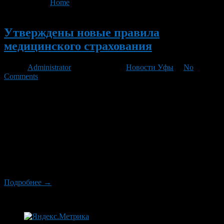
You are here:
Home
>
'правила медицинского страхования'
Новый
Утверждены новые правила
медицинского страхования
Автор
Administrator
/ 11.03.2011 /
Новости Уфы
/
No
Comments
Новый полис ОМС можно будет получить в виде бумажного
документа, электронной карты или как запись
на универсальной электронной карте Министерство
здравоохранения и социального развития России утвердило
новые требования к полису обязательного медицинского
страхования. Выдача полисов ОМС нового образца начнется 1
мая этого года. Ожидается, что к 2014 году все россияне будут
обеспечены полисами. Теперь страховые полисы будут
бессрочными. Правилами предусматривается ввод […]
Подробнее →