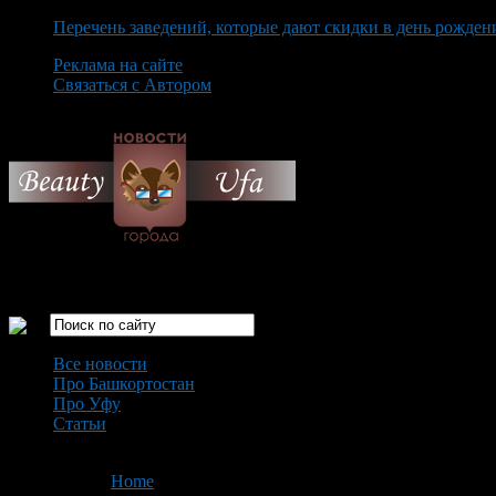
Перечень заведений, которые дают скидки в день рожден
Реклама на сайте
Связаться с Автором
Thursday August 6th, 2026
Только самые интересные новости города Уфа
Все новости
Про Башкортостан
Про Уфу
Статьи
Loading...
You are here:
Home
>
'Постинор'