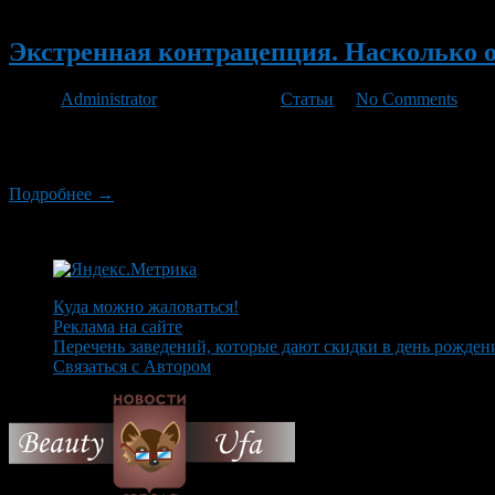
Новый
Экстренная контрацепция. Насколько 
Автор
Administrator
/ 05.03.2012 /
Статьи
/
No Comments
Экстренная контрацепция – на первый взгляд весьма удобная шт
Давайте же подробно разберём, почему каждый уважающий себя
Подробнее →
Куда можно жаловаться!
Реклама на сайте
Перечень заведений, которые дают скидки в день рожден
Связаться с Автором