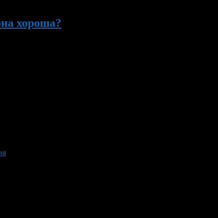
она хороша?
ука. Ведь куда проще думать о последствиях, когда страсть уже
 гинеколог скажет, что экстренная контрацепция пригодна толь
ия