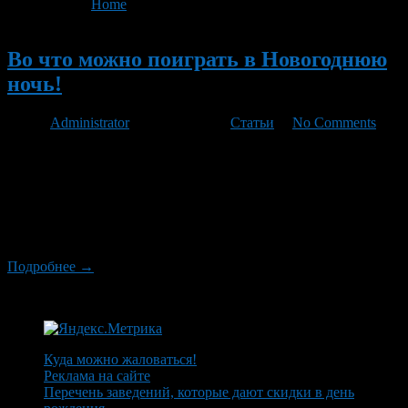
You are here:
Home
>
'подростки'
Новый
Во что можно поиграть в Новогоднюю
ночь!
Автор
Administrator
/ 11.12.2012 /
Статьи
/
No Comments
И так, буквально через 20 дней наступит столь любимый
Россиянами праздник Новый Год! Что бы празднование этого
замечательного праздника не превратилось в банальное
застолье с просмотром телевизора, предлагаем вашему
вниманию несколько идей «Во что можно поиграть в
Новогоднюю ночь»!
Подробнее →
Куда можно жаловаться!
Реклама на сайте
Перечень заведений, которые дают скидки в день