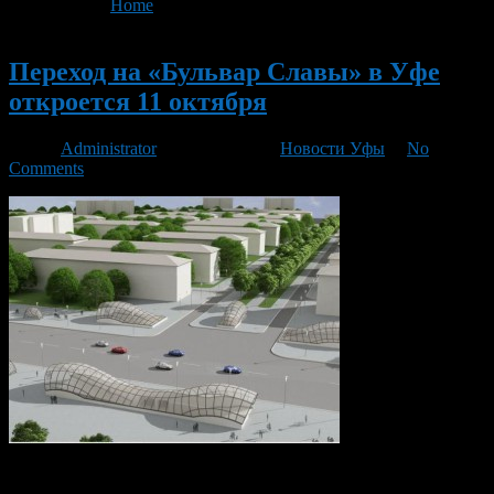
You are here:
Home
>
'Переход на «Бульвар Славы»'
Новый
Переход на «Бульвар Славы» в Уфе
откроется 11 октября
Автор
Administrator
/ 01.10.2013 /
Новости Уфы
/
No
Comments
Вот мы и дождались, подземный переход через Проспект