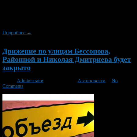
велоспорту, 20 и 22 июля 2017 года с 09.00 до 17.00 часов
будет закрыто движение транспорта по маршруту
прохождения гонки: СОК «Биатлон» – ул. Комарова – ул.
Первомайская – ул. Кольцевая – ул. Первомайская – ул.
Комарова – СОК «Биатлон».
Подробнее →
Новый
Движение по улицам Бессонова,
Районной и Николая Дмитриева будет
закрыто
Автор
Administrator
/ 02.05.2016 /
Автоновости
/
No
Comments