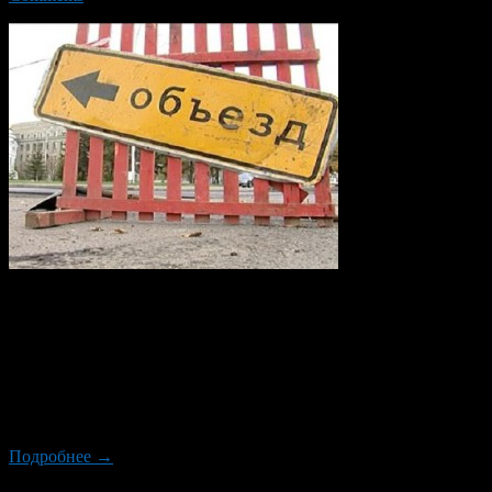
С целью устройства тепловых сетей, водопровода и
канализации на улице Фронтовых бригад запланировано
временное закрытие движения автотранспорта по проезжей
части улицы Транспортной от бульвара Тухвата Янаби до
улицы Георгия Мушникова (в районе жилых домов №№ 26/1
и 26/2). Перекрытие движения будет осуществлено в период с
23:30 часов 12 июля 2013 года до 05:30 часов 15 […]
Подробнее →