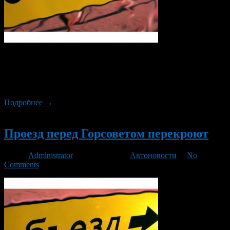
В связи с выполнением работ по капитальному ремонту
проезжей части с 1 мая по 1 ноября 2016 года движение
автотранспорта по улицам Бессонова, Районной и Николая
Дмитриева будет закрыто.
Подробнее →
Новый
Проезд перед Горсоветом перекроют
Автор
Administrator
/ 05.11.2015 /
Автоновости
/
No
Comments