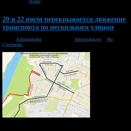
You are here:
Home
>
'перекрывается движение'
Новый
20 и 22 июля перекрывается движение
транспорта по нескольким улицам
Автор
Administrator
/ 20.07.2017 /
Автоновости
/
No
Comments
В связи с проведением Всероссийских соревнований по