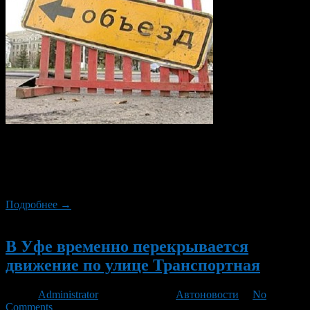
С 20:00 29 мая по 21:00 30 мая, в связи с ремонтом дорожного
покрытия, будет перекрыто движение транспорта по улице
Бакалинская в направлении с проспекта Салавата Юлаева на
улицу Менделеева.
Подробнее →
Новый
В Уфе временно перекрывается
движение по улице Транспортная
Автор
Administrator
/ 12.07.2013 /
Автоновости
/
No
Comments