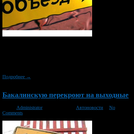
6 ноября с 8:00 до 10:00 будет закрыто сквозное движение по
местному проезду перед зданием Горсовета. Перекрыт будет
участок между домами №112 и 128 по проспекту Октября.
Уточняется, что это сделано «в целях обеспечения
безопасности дорожного движения».
Подробнее →
Новый
Бакалинскую перекроют на выходные
Автор
Administrator
/ 30.05.2015 /
Автоновости
/
No
Comments