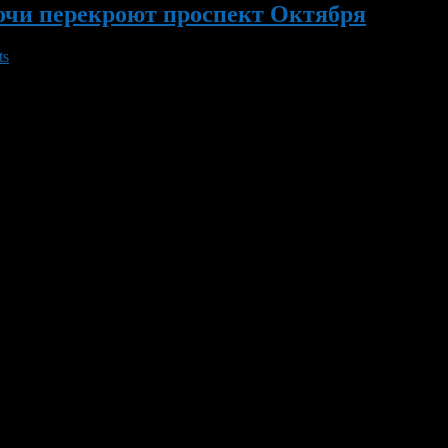
ночи перекроют проспект Октября
ts
в районе остановки «Бульвар Славы» запланировано закрытие дв