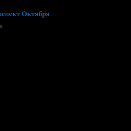
роспект Октября
ts
раз будет перекрыто движение на проспекте Октября, в районе 