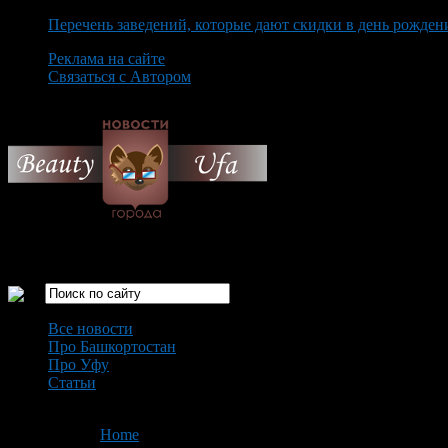
Перечень заведений, которые дают скидки в день рожден
Реклама на сайте
Связаться с Автором
Friday August 7th, 2026
Только самые интересные новости города Уфа
Все новости
Про Башкортостан
Про Уфу
Статьи
Loading...
You are here:
Home
>
'перекроют проспект'