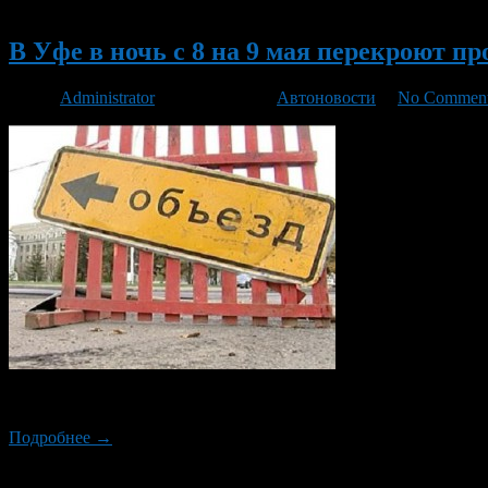
Новый
В Уфе в ночь с 8 на 9 мая перекроют п
Автор
Administrator
/ 08.05.2013 /
Автоновости
/
No Commen
В связи со строительством пешеходного перехода в очередной 
Подробнее →
Новый