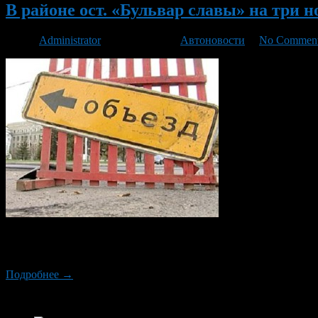
В районе ост. «Бульвар славы» на три 
Автор
Administrator
/ 25.04.2013 /
Автоновости
/
No Commen
В связи со строительством подземного пешеходного перехода 
проспекта Октября в районе домов №123-125 на три ночи.
Подробнее →